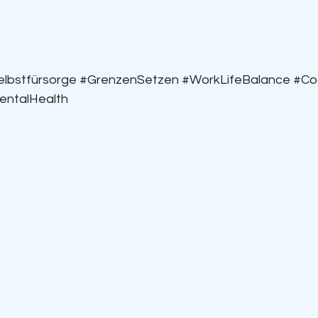
elbstfürsorge
#GrenzenSetzen
#WorkLifeBalance
#Co
entalHealth