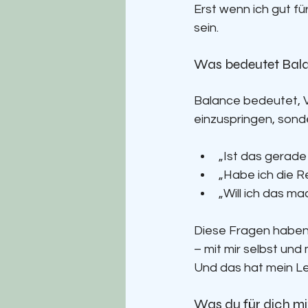
Erst wenn ich gut f
sein.
Was bedeutet Bala
Balance bedeutet, V
einzuspringen, sond
„Ist das gerade
„Habe ich die 
„Will ich das m
Diese Fragen haben m
– mit mir selbst und
Und das hat mein L
Was du für dich m